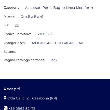
Categoria
Accessori Per IL Bagno Linea Metaform
Misure:
Cm 9 x 9 x 41
Iva:
22
Codice Fornitore:
601.01583
Categoria sta.:
MOBILI SPECCHI BAGNO LAV
Settore:
Pagina catalogo cartaceo:
225
Recapiti
C/da Galici Z.I. Casabona (KR)
+39 0962 82473