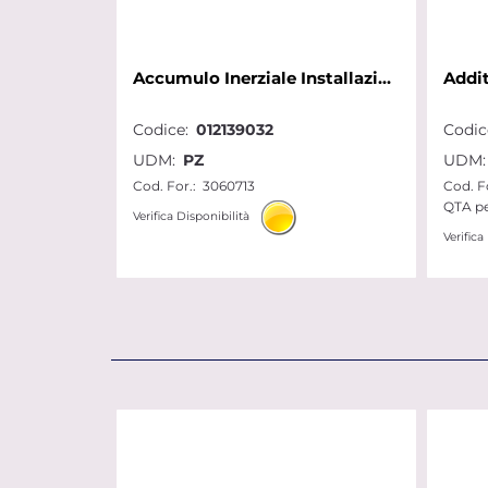
Accumulo Inerziale Installazione Esterna Riscal.Raffr.CKZ 50 H
Codice:
012139032
Codic
UDM:
PZ
UDM:
Cod. For.:
3060713
Cod. Fo
QTA pe
Verifica Disponibilità
Verifica