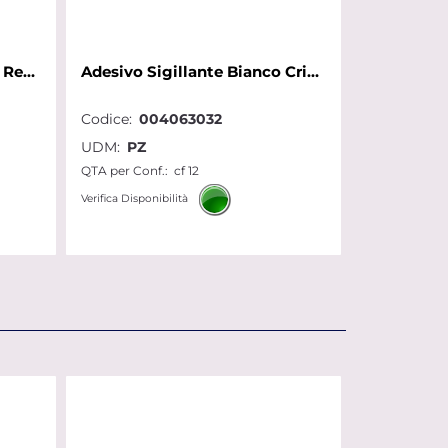
Addolcitore Metaslft 25 Lt Resina con Bypass Runxin Metalife
Adesivo Sigillante Bianco Cristallino Fix ALL High Tack Soudal 290
Codice:
004063032
UDM:
PZ
QTA per Conf.:
cf 12
Verifica Disponibilità