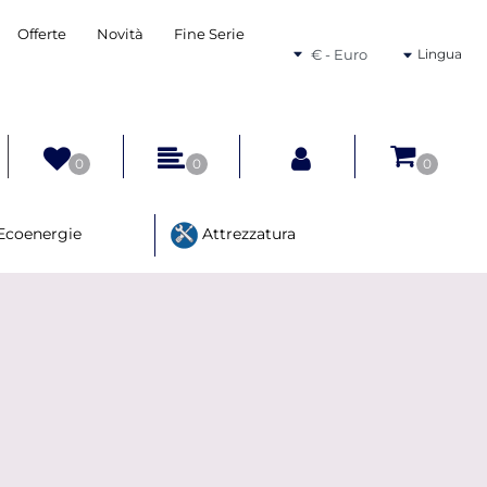
Offerte
Novità
Fine Serie
Seleziona una valuta
Lingua
0
0
0
Ecoenergie
Attrezzatura