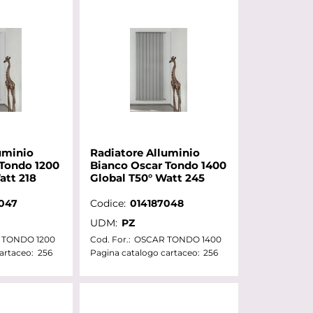
uminio
Radiatore Alluminio
 Tondo 1200
Bianco Oscar Tondo 1400
att 218
Global T50° Watt 245
047
Codice:
014187048
UDM:
PZ
 TONDO 1200
Cod. For.:
OSCAR TONDO 1400
artaceo:
256
Pagina catalogo cartaceo:
256