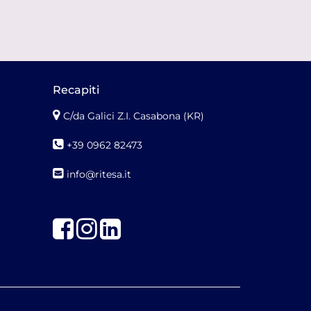
Recapiti
C/da Galici Z.I. Casabona (KR)
+39 0962 82473
info@ritesa.it
Facebook
Instagram
LinkedIn