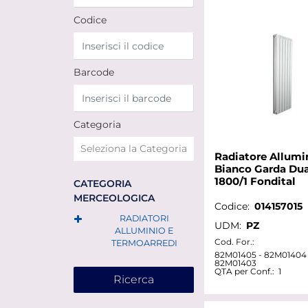
Codice
Barcode
Categoria
Radiatore Allumi
Bianco Garda Dua
1800/1 Fondital
CATEGORIA
MERCEOLOGICA
Codice:
014157015
RADIATORI
UDM:
PZ
ALLUMINIO E
Cod. For.:
TERMOARREDI
82M01405 - 82M01404 
82M01403
QTA per Conf.:
1