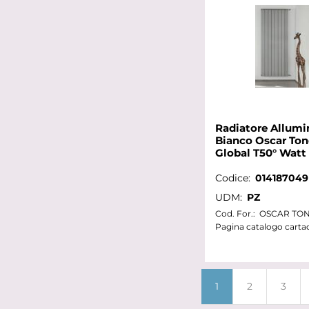
Radiatore Allumi
Bianco Oscar Ton
Global T50° Watt 
Codice:
014187049
UDM:
PZ
Cod. For.:
OSCAR TON
Pagina catalogo carta
1
2
3