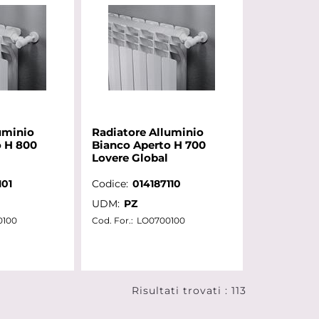
uminio
Radiatore Alluminio
o H 800
Bianco Aperto H 700
Lovere Global
101
Codice:
014187110
UDM:
PZ
0100
Cod. For.:
LO0700100
Risultati trovati : 113