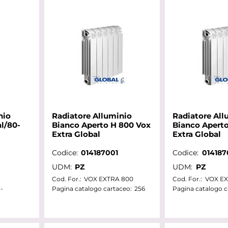
nio
Radiatore Alluminio
Radiatore All
l/80-
Bianco Aperto H 800 Vox
Bianco Apert
Extra Global
Extra Global
Codice:
014187001
Codice:
014187
UDM:
PZ
UDM:
PZ
Cod. For.:
VOX EXTRA 800
Cod. For.:
VOX EX
-
Pagina catalogo cartaceo:
256
Pagina catalogo c