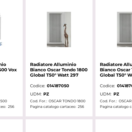
nio
Radiatore Alluminio
Radiatore All
500 Vox
Bianco Oscar Tondo 1800
Bianco Oscar
Global T50° Watt 297
Global T50° W
Codice:
014187050
Codice:
014187
UDM:
PZ
UDM:
PZ
 500
Cod. For.:
OSCAR TONDO 1800
Cod. For.:
OSCAR
ceo:
256
Pagina catalogo cartaceo:
256
Pagina catalogo c