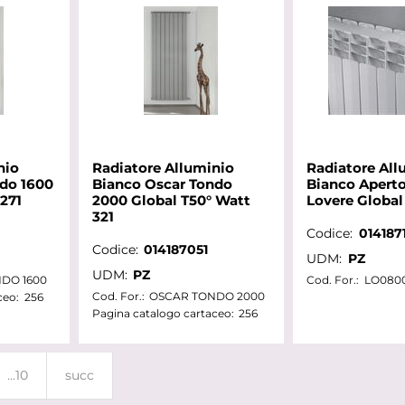
nio
Radiatore Alluminio
Radiatore All
do 1600
Bianco Oscar Tondo
Bianco Apert
271
2000 Global T50° Watt
Lovere Global
321
Codice:
014187
Codice:
014187051
UDM:
PZ
UDM:
PZ
DO 1600
Cod. For.:
LO080
Cod. For.:
OSCAR TONDO 2000
ceo:
256
Pagina catalogo cartaceo:
256
...10
succ