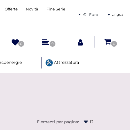
Offerte
Novità
Fine Serie
Seleziona una valuta
Lingua
0
0
0
Ecoenergie
Attrezzatura
Elementi per pagina: