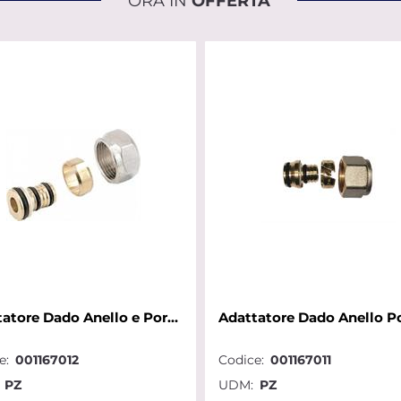
ORA IN
OFFERTA
Adattatore Dado Anello e Portagomma per Tubo Multist. D.16x1/2x2,00
e:
001167012
Codice:
001167011
PZ
UDM:
PZ