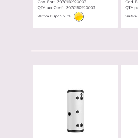
Cod. For.:
3070160920003
Cod. Fo
QTA per Conf.:
3070160920003
QTA pe
Verifica Disponibilità
Verifica