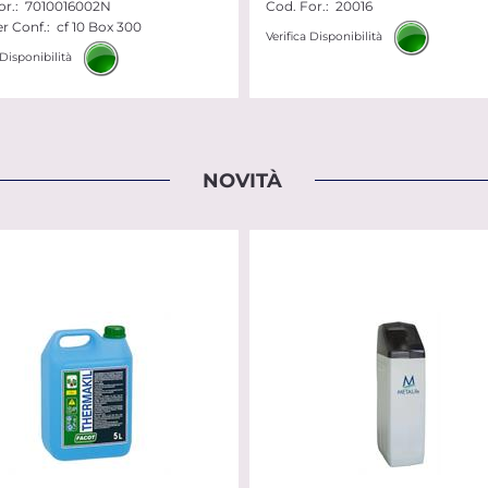
r.:
7010016002N
Cod. For.:
20016
r Conf.:
cf 10 Box 300
Verifica Disponibilità
 Disponibilità
NOVITÀ