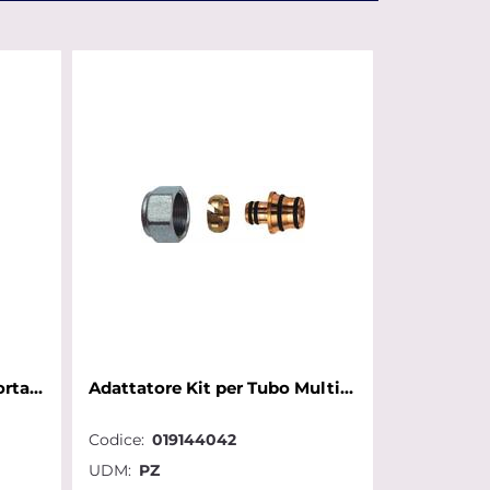
Adattatore Dado Anello Portagomma per Tubo Multist.D.16x1/2x2 RTM
Adattatore Kit per Tubo Multistrato Far D.16x2 x24x19
Codice:
019144042
UDM:
PZ