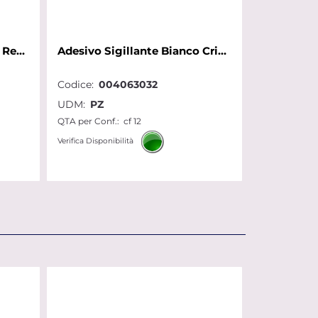
Addolcitore Metaslft 25 Lt Resina con Bypass Runxin Metalife
Adesivo Sigillante Bianco Cristallino Fix ALL High Tack Soudal 290
Codice:
004063032
UDM:
PZ
QTA per Conf.:
cf 12
Verifica Disponibilità