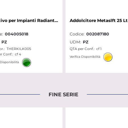
Additivo per Impianti Radianti Termici e Refrigeranti Antialga lt 5
e:
004005018
Codice:
002087180
PZ
UDM:
PZ
r.:
THERKILK005
QTA per Conf.:
cf 1
r Conf.:
cf 4
Verifica Disponibilità
 Disponibilità
FINE SERIE