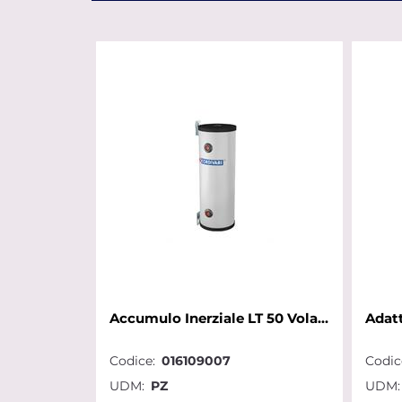
Accumulo Inerziale LT 50 Volano Termico Acqua Calda Fredda Impianti
Codice:
016109007
Codic
UDM:
PZ
UDM: