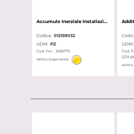
Accumulo Inerziale Installazione Esterna Riscal.Raffr.CKZ 50 H
Codice:
012139032
Codic
UDM:
PZ
UDM:
Cod. For.:
3060713
Cod. Fo
QTA pe
Verifica Disponibilità
Verifica