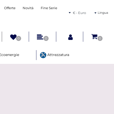
Offerte
Novità
Fine Serie
Seleziona una valuta
Lingua
0
0
0
Ecoenergie
Attrezzatura