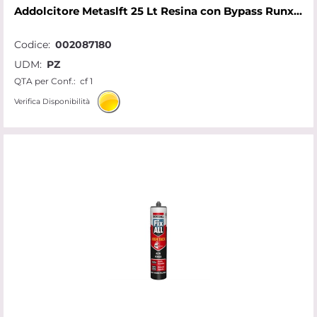
Addolcitore Metaslft 25 Lt Resina con Bypass Runxin Metalife
Codice:
002087180
UDM:
PZ
QTA per Conf.:
cf 1
Verifica Disponibilità