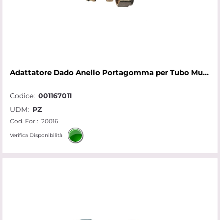
Adattatore Dado Anello Portagomma per Tubo Multist.D.16x1/2x2 RTM
Codice:
001167011
UDM:
PZ
Cod. For.:
20016
Verifica Disponibilità