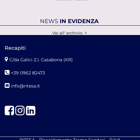
NEWS
IN EVIDENZA
Vai all' archivio
Recapiti
C/da Galici Z.I. Casabona (KR)
+39 0962 82473
info@ritesa.it
Facebook
Instagram
LinkedIn
RITESA - Riscaldamento Termo Sanitari - P.IVA