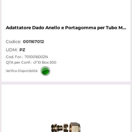
Adattatore Dado Anello e Portagomma per Tubo Multist. D.16x1/2x2,00
Codice:
001167012
UDM:
PZ
Cod. For.:
7010016002N
QTA per Conf.:
cf 10 Box 300
Verifica Disponibilità