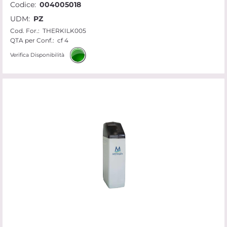
Codice:
004005018
UDM:
PZ
Cod. For.:
THERKILK005
QTA per Conf.:
cf 4
Verifica Disponibilità