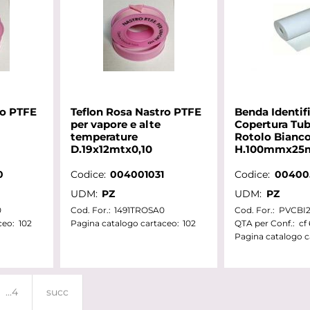
ro PTFE
Teflon Rosa Nastro PTFE
Benda Identif
per vapore e alte
Copertura Tub
temperature
Rotolo Bianc
D.19x12mtx0,10
H.100mmx25
0
Codice:
004001031
Codice:
00400
UDM:
PZ
UDM:
PZ
0
Cod. For.:
1491TROSA0
Cod. For.:
PVCBI
ceo:
102
Pagina catalogo cartaceo:
102
QTA per Conf.:
cf
Pagina catalogo c
...4
succ