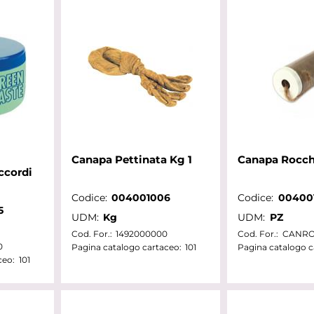
Canapa Pettinata Kg 1
Canapa Rocch
ccordi
Codice:
004001006
Codice:
00400
5
UDM:
Kg
UDM:
PZ
Cod. For.:
1492000000
Cod. For.:
CANRO
0
Pagina catalogo cartaceo:
101
Pagina catalogo c
ceo:
101