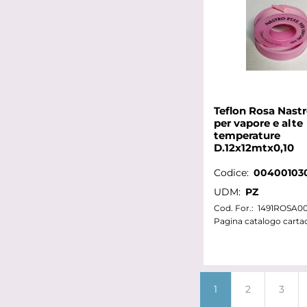
Teflon Rosa Nast
per vapore e alte
temperature
D.12x12mtx0,10
Codice:
00400103
UDM:
PZ
Cod. For.:
1491ROSA0
Pagina catalogo carta
1
2
3