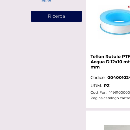
Teflon
Teflon Rotolo PT
Acqua D.12x10 mt
mm
Codice:
00400102
UDM:
PZ
Cod. For.:
1491R00000
Pagina catalogo carta