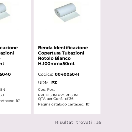
icazione
Benda Identificazione
azioni
Copertura Tubazioni
o
Rotolo Bianco
mt
H.100mmx50mt
5040
Codice:
004005041
UDM:
PZ
25N
Cod. For.:
 60
PVCBI50N PVCR050N
QTA per Conf.:
cf 36
artaceo:
101
Pagina catalogo cartaceo:
101
Risultati trovati : 39