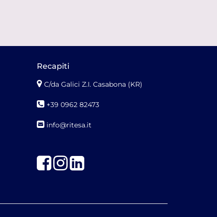
Recapiti
C/da Galici Z.I. Casabona (KR)
+39 0962 82473
info@ritesa.it
Facebook
Instagram
LinkedIn