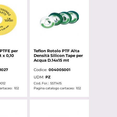
 PTFE per
Teflon Rotolo PTF Alta
 x 0,10
Densità Silicon Tape per
Acqua D.14x15 mt
1027
Codice:
004005001
UDM:
PZ
0012
Cod. For.:
SST1415
artaceo:
102
Pagina catalogo cartaceo:
102