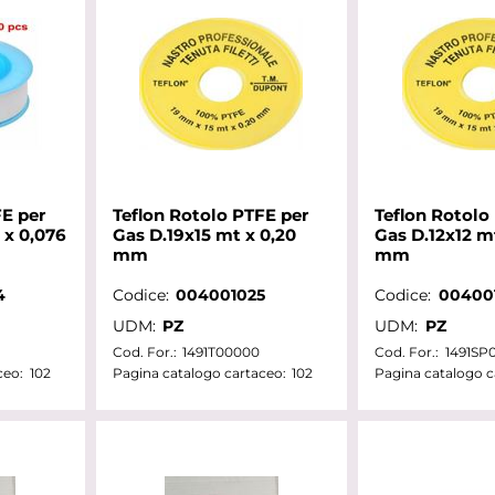
FE per
Teflon Rotolo PTFE per
Teflon Rotolo
 x 0,076
Gas D.19x15 mt x 0,20
Gas D.12x12 mt
mm
mm
4
Codice:
004001025
Codice:
00400
UDM:
PZ
UDM:
PZ
Cod. For.:
1491T00000
Cod. For.:
1491SP
ceo:
102
Pagina catalogo cartaceo:
102
Pagina catalogo c