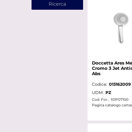
Doccetta Ares M
Cromo 3 Jet Anti
Abs
Codice:
013162009
UDM:
PZ
Cod. For.:
101P07100
Pagina catalogo carta