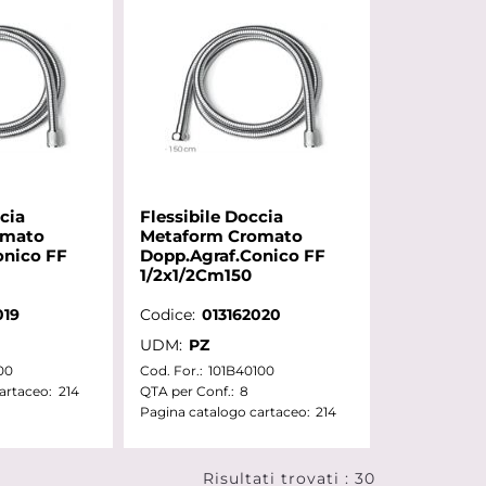
cia
Flessibile Doccia
omato
Metaform Cromato
onico FF
Dopp.Agraf.Conico FF
1/2x1/2Cm150
019
Codice:
013162020
UDM:
PZ
00
Cod. For.:
101B40100
artaceo:
214
QTA per Conf.:
8
Pagina catalogo cartaceo:
214
Risultati trovati : 30