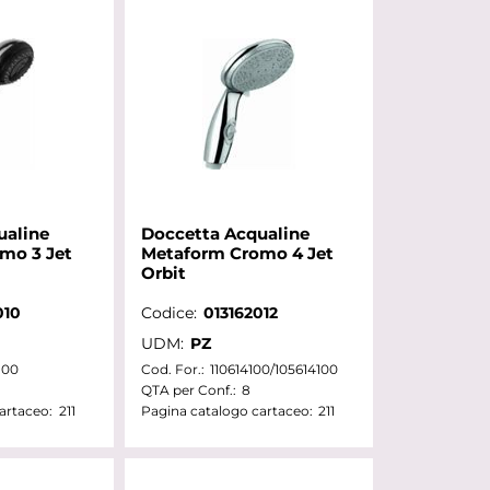
ualine
Doccetta Acqualine
mo 3 Jet
Metaform Cromo 4 Jet
Orbit
010
Codice:
013162012
UDM:
PZ
100
Cod. For.:
110614100/105614100
QTA per Conf.:
8
artaceo:
211
Pagina catalogo cartaceo:
211