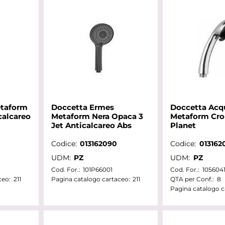
etaform
Doccetta Ermes
Doccetta Acq
calcareo
Metaform Nera Opaca 3
Metaform Cro
Jet Anticalcareo Abs
Planet
Codice:
013162090
Codice:
013162
UDM:
PZ
UDM:
PZ
Cod. For.:
101P66001
Cod. For.:
105604
ceo:
211
Pagina catalogo cartaceo:
211
QTA per Conf.:
8
Pagina catalogo c