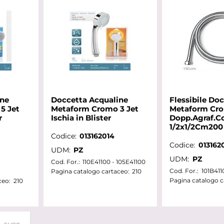
ine
Doccetta Acqualine
Flessibile Doc
5 Jet
Metaform Cromo 3 Jet
Metaform Cr
r
Ischia in Blister
Dopp.Agraf.C
1/2x1/2Cm200
Codice:
013162014
Codice:
013162
UDM:
PZ
UDM:
PZ
Cod. For.:
110E41100 - 105E41100
Cod. For.:
101B411
Pagina catalogo cartaceo:
210
Pagina catalogo c
ceo:
210