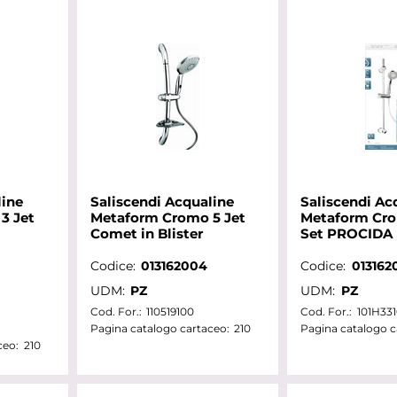
line
Saliscendi Acqualine
Saliscendi Ac
3 Jet
Metaform Cromo 5 Jet
Metaform Cro
Comet in Blister
Set PROCIDA
Codice:
013162004
Codice:
013162
UDM:
PZ
UDM:
PZ
Cod. For.:
110519100
Cod. For.:
101H33
Pagina catalogo cartaceo:
210
Pagina catalogo c
ceo:
210