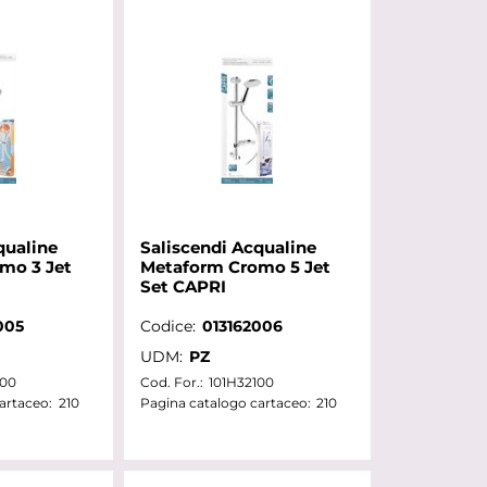
qualine
Saliscendi Acqualine
mo 3 Jet
Metaform Cromo 5 Jet
Set CAPRI
005
Codice:
013162006
UDM:
PZ
100
Cod. For.:
101H32100
artaceo:
210
Pagina catalogo cartaceo:
210