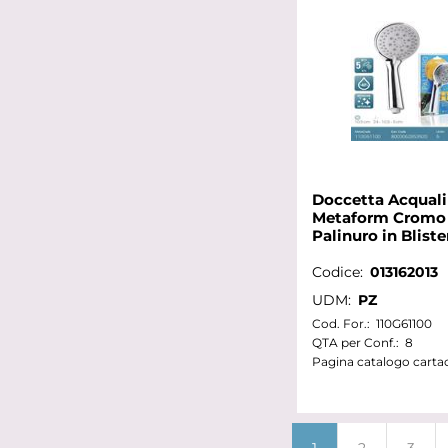
Doccetta Acqual
Metaform Cromo 
Palinuro in Bliste
Codice:
013162013
UDM:
PZ
Cod. For.:
110G61100
QTA per Conf.:
8
Pagina catalogo carta