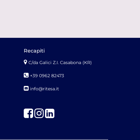
Recapiti
C/da Galici Z.I. Casabona (KR)
+39 0962 82473
info@ritesa.it
Facebook
Instagram
LinkedIn