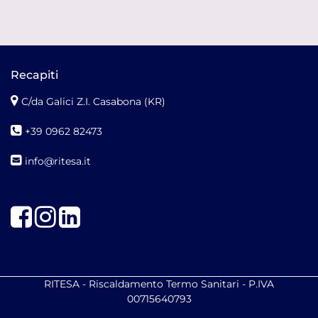
Recapiti
C/da Galici Z.I. Casabona (KR)
+39 0962 82473
info@ritesa.it
Facebook
Instagram
LinkedIn
RITESA - Riscaldamento Termo Sanitari - P.IVA
00715640793