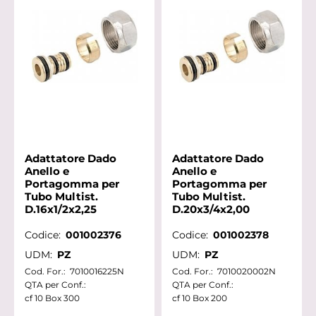
Adattatore Dado
Adattatore Dado
Anello e
Anello e
Portagomma per
Portagomma per
Tubo Multist.
Tubo Multist.
D.16x1/2x2,25
D.20x3/4x2,00
Codice:
001002376
Codice:
001002378
UDM:
PZ
UDM:
PZ
Cod. For.:
7010016225N
Cod. For.:
7010020002N
QTA per Conf.:
QTA per Conf.:
cf 10 Box 300
cf 10 Box 200