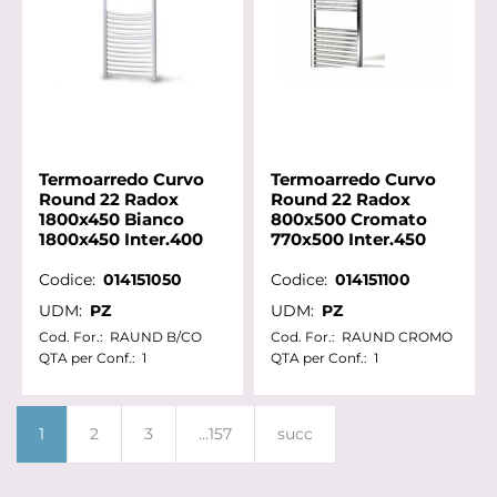
Termoarredo Curvo
Termoarredo Curvo
Round 22 Radox
Round 22 Radox
1800x450 Bianco
800x500 Cromato
1800x450 Inter.400
770x500 Inter.450
Codice:
014151050
Codice:
014151100
UDM:
PZ
UDM:
PZ
Cod. For.:
RAUND B/CO
Cod. For.:
RAUND CROMO
QTA per Conf.:
1
QTA per Conf.:
1
1
2
3
...157
succ