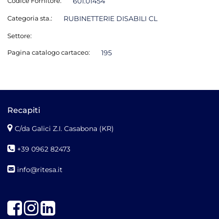
Codice Fornitore:
601.01454
Categoria sta.:
RUBINETTERIE DISABILI CL
Settore:
Pagina catalogo cartaceo:
195
Recapiti
C/da Galici Z.I. Casabona (KR)
+39 0962 82473
info@ritesa.it
Facebook
Instagram
LinkedIn