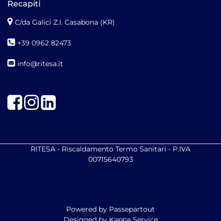
Recapiti
C/da Galici Z.I. Casabona (KR)
+39 0962 82473
info@ritesa.it
Facebook
Instagram
LinkedIn
RITESA - Riscaldamento Termo Sanitari - P.IVA
00715640793
Powered by
Passepartout
Designed by Kappa Service