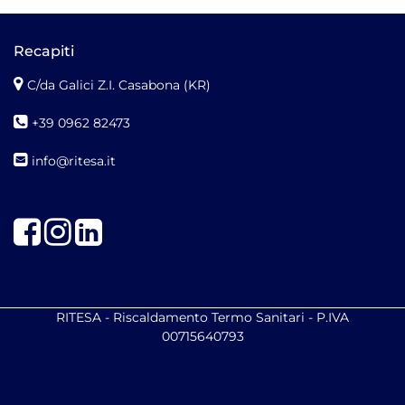
Recapiti
C/da Galici Z.I. Casabona (KR)
+39 0962 82473
info@ritesa.it
Facebook
Instagram
LinkedIn
RITESA - Riscaldamento Termo Sanitari - P.IVA
00715640793