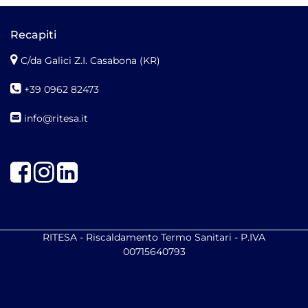
Recapiti
C/da Galici Z.I. Casabona (KR)
+39 0962 82473
info@ritesa.it
Facebook
Instagram
LinkedIn
RITESA - Riscaldamento Termo Sanitari - P.IVA
00715640793