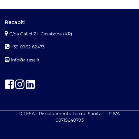
Recapiti
C/da Galici Z.I. Casabona (KR)
+39 0962 82473
info@ritesa.it
Facebook
Instagram
LinkedIn
RITESA - Riscaldamento Termo Sanitari - P.IVA
00715640793